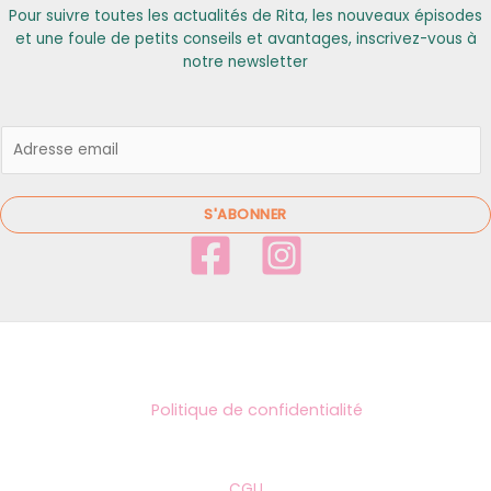
Pour suivre toutes les actualités de Rita, les nouveaux épisodes
et une foule de petits conseils et avantages, inscrivez-vous à
notre newsletter
E
m
a
i
S'ABONNER
l
*
Politique de confidentialité
CGU