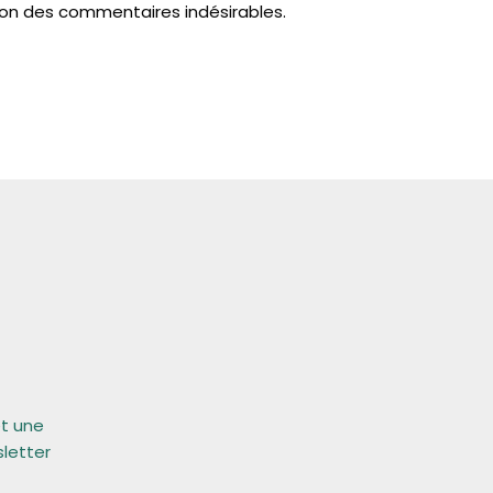
tion des commentaires indésirables.
et une
sletter