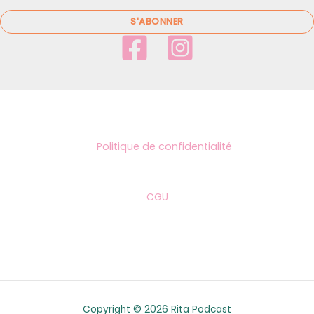
a
i
S'ABONNER
l
*
Politique de confidentialité
CGU
Copyright © 2026 Rita Podcast