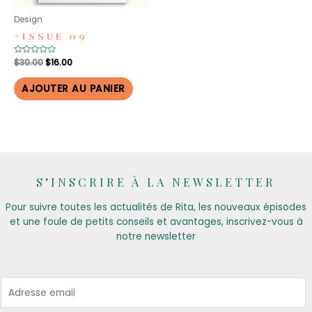
Design
#ISSUE 09
Le
Le
Note
$
30.00
$
16.00
0
prix
prix
sur
initial
actuel
5
AJOUTER AU PANIER
était :
est :
$30.00.
$16.00.
S’INSCRIRE À LA NEWSLETTER
Pour suivre toutes les actualités de Rita, les nouveaux épisodes
et une foule de petits conseils et avantages, inscrivez-vous à
notre newsletter
E
m