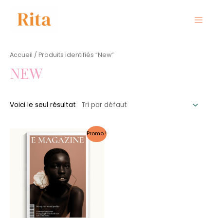
Aller
au
contenu
MAIN
MEN
Accueil
/ Produits identifiés “New”
NEW
Voici le seul résultat
Promo !