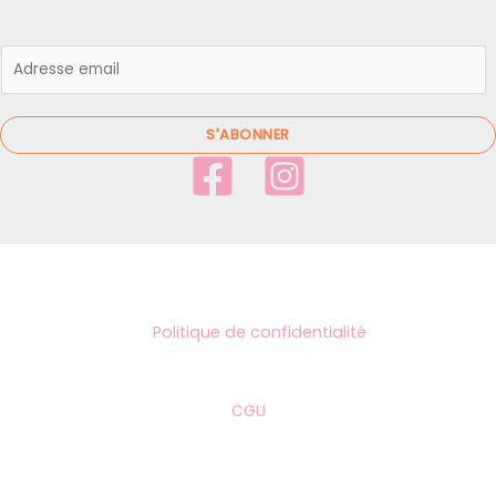
E
m
a
i
S'ABONNER
l
*
Politique de confidentialité
CGU