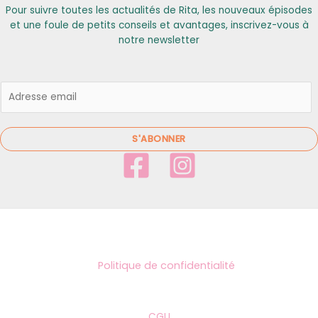
Pour suivre toutes les actualités de Rita, les nouveaux épisodes
et une foule de petits conseils et avantages, inscrivez-vous à
notre newsletter
E
m
a
i
S'ABONNER
l
*
Politique de confidentialité
CGU