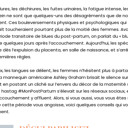
lures, les déchirures, les fuites urinaires, la fatigue intense
sein ne sont que quelques-uns des désagréments que de 
nt. Ces bouleversements physiques et psychologiques qui
naît toucheraient pourtant plus de la moitié des femmes. A
de transitoire de blues du post-partum, on parlait du « blue
 quelques jours après l’accouchement. Aujourd’hui, les spéci
ès l’expulsion du placenta, en salle de naissance, et s’ar
remières règles.
x, les langues se délient, les femmes n’hésitent plus à partag
 la mannequin américaine Ashley Graham brisait le silence su
 en postant un cliché sur l’envers du décor de la maternit
e hastag #MonPostPartum s’élevait sur les réseaux sociaux,
accouchement y affluent. Alors, si vous aussi, vous vous ête
re cette période vous angoisse, voici quelques conseils qui 
ment.