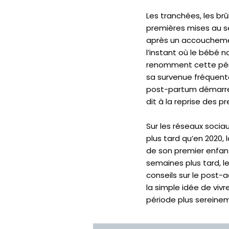
Les tranchées, les brû
premières mises au 
après un accoucheme
l’instant où le bébé 
renomment cette pério
sa survenue fréquente
post-partum démarre d
dit à la reprise des p
Sur les réseaux sociau
plus tard qu’en 2020,
de son premier enfant
semaines plus tard, l
conseils sur le post-
la simple idée de viv
période plus sereine