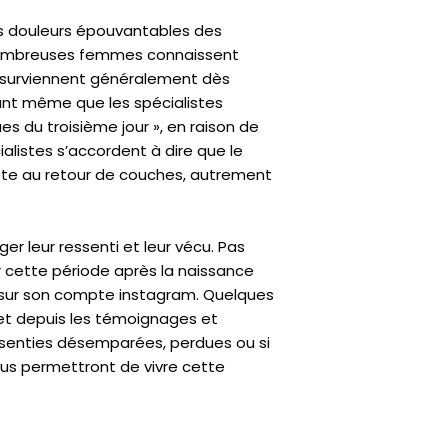
, les douleurs épouvantables des
nombreuses femmes connaissent
 surviennent généralement dès
vant même que les spécialistes
s du troisième jour », en raison de
alistes s’accordent à dire que le
rête au retour de couches, autrement
er leur ressenti et leur vécu. Pas
r cette période après la naissance
é sur son compte instagram. Quelques
 et depuis les témoignages et
s senties désemparées, perdues ou si
vous permettront de vivre cette