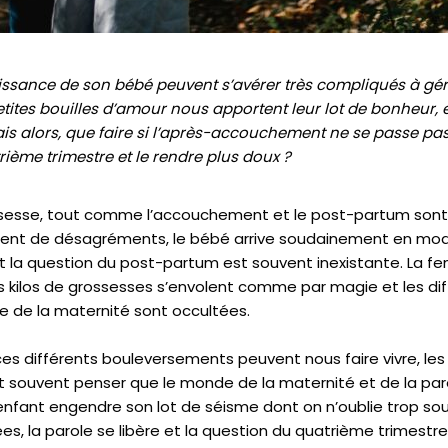
aissance de son bébé peuvent s’avérer très compliqués à gé
tites bouilles d’amour nous apportent leur lot de bonheur, 
. Mais alors, que faire si l’après-accouchement ne se pass
ième trimestre et le rendre plus doux ?
rossesse, tout comme l’accouchement et le post-partum sont
t de désagréments, le bébé arrive soudainement en mode e
 et la question du post-partum est souvent inexistante. La 
 kilos de grossesses s’envolent comme par magie et les dif
e de la maternité sont occultées.
es différents bouleversements peuvent nous faire vivre, le
ant souvent penser que le monde de la maternité et de la pare
nfant engendre son lot de séisme dont on n’oublie trop so
s, la parole se libère et la question du quatrième trimestre