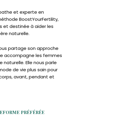
opathe et experte en
méthode BoostYourFertility,
s et destinée à aider les
re naturelle.
nous partage son approche
elle accompagne les femmes
 naturelle. Elle nous parle
mode de vie plus sain pour
corps, avant, pendant et
TEFORME PRÉFÉRÉE