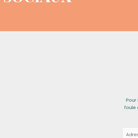
Pour 
foule 
E
m