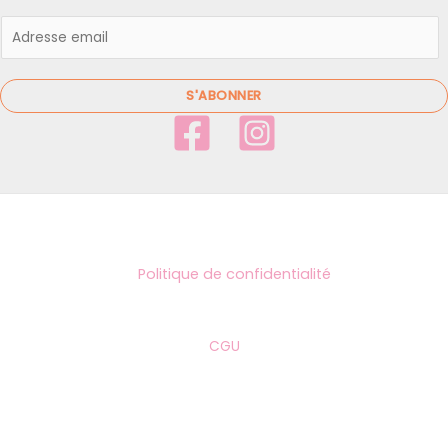
E
m
a
i
S'ABONNER
l
*
Politique de confidentialité
CGU