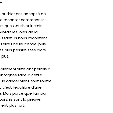
t.
 Gauthier ont accepté de
me raconter comment ils
rs que Gauthier luttait
vrait les joies de la
ssant. Ils nous racontent
terre une leucémie, puis
les plus pessimistes alors
 plus.
omplémentarité ont permis à
ontagnes face à cette
un cancer vient tout foutre
 c’est l’équilibre d’une
ré. Mais parce que l’amour
urs, ils sont la preuve
ent plus fort.