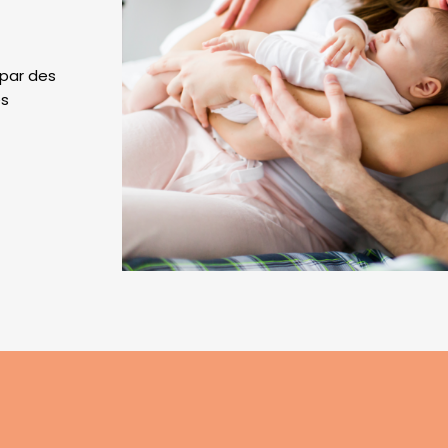
 par des
es