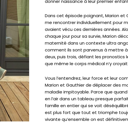
donner naissance à leur premier enfan
Dans cet épisode poignant, Marion et
me rencontrer individuellement pour 
avaient vécu ces dernières années. Alo
chaque jour pour sa survie, Marion décou
maternité dans un contexte ultra angoi
comment ils sont parvenus à mettre à 
deux, puis trois, défiant les pronostics 
que même le corps médical n’y croyait
Vous l’entendrez, leur force et leur c
Marion et Gauthier de déplacer des m
maladie impitoyable. Parce que quand 
en l’air dans un tableau presque parfait,
famille en entier qui se voit déséquilib
est plus fort que tout et triomphe toujo
vivante qu’ensemble on est définitivem