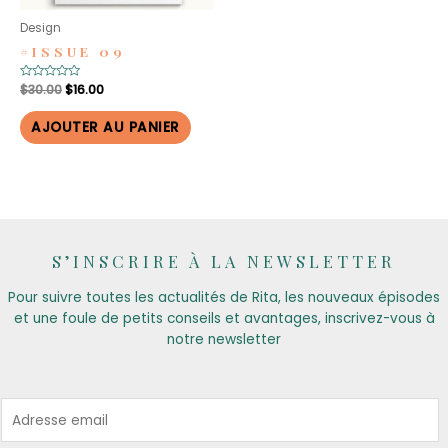
Design
#ISSUE 09
Le
Le
Note
$
30.00
$
16.00
0
prix
prix
sur
initial
actuel
5
AJOUTER AU PANIER
était :
est :
$30.00.
$16.00.
S’INSCRIRE À LA NEWSLETTER
Pour suivre toutes les actualités de Rita, les nouveaux épisodes
et une foule de petits conseils et avantages, inscrivez-vous à
notre newsletter
E
m