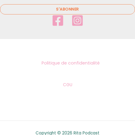
a
i
S'ABONNER
l
*
Politique de confidentialité
CGU
Copyright © 2026 Rita Podcast