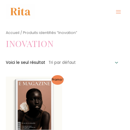
Aller
au
contenu
MAIN
MEN
Accueil
/ Produits identifiés “Inovation”
INOVATION
Voici le seul résultat
Promo !