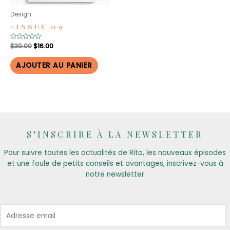
Design
#ISSUE 09
Le
Le
Note
$
30.00
$
16.00
0
prix
prix
sur
initial
actuel
5
AJOUTER AU PANIER
était :
est :
$30.00.
$16.00.
S’INSCRIRE À LA NEWSLETTER
Pour suivre toutes les actualités de Rita, les nouveaux épisodes
et une foule de petits conseils et avantages, inscrivez-vous à
notre newsletter
E
m