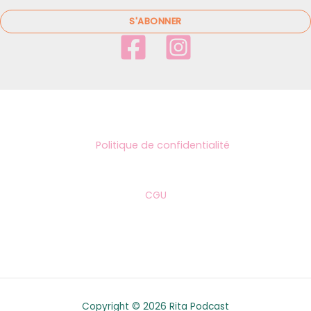
a
i
S'ABONNER
l
*
Politique de confidentialité
CGU
Copyright © 2026 Rita Podcast