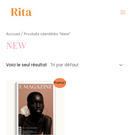
Aller
au
contenu
MAIN
MEN
Accueil
/ Produits identifiés “New”
NEW
Voici le seul résultat
Promo !