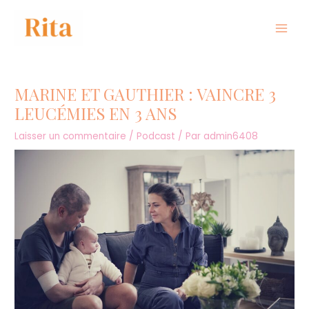
MARINE ET GAUTHIER : VAINCRE 3
LEUCÉMIES EN 3 ANS
Laisser un commentaire
/
Podcast
/ Par
admin6408